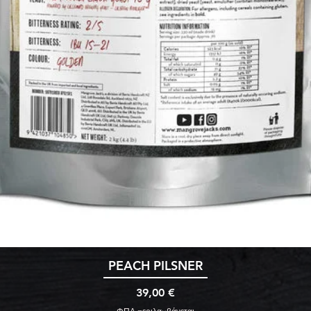
Γρήγορη προβολή
PEACH PILSNER
Τιμή
39,00 €