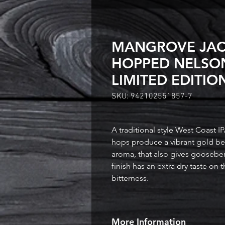
MANGROVE JACK
HOPPED NELSON
LIMITED EDITIO
SKU: 942102551857-7
A traditional style West Coast I
hops produce a vibrant gold beer
aroma, that also gives gooseberr
finish has an extra dry taste on 
bitterness.
More Information