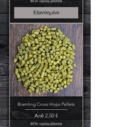
ΦΠΑ περιλαμβάνεται
Εξαντλημένο
Bramling Cross Hops Pellets
Τιμή Έκπτωσης
Από
2,50 €
ΦΠΑ περιλαμβάνεται