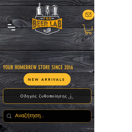
YOUR HOMEBREW STORE SINCE 2016
NEW ARRIVALS
Οδηγός ζυθοποίησης