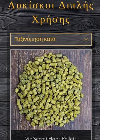
Λυκίσκοι Διπλής
Χρήσης
Vic Secret Hops Pellets