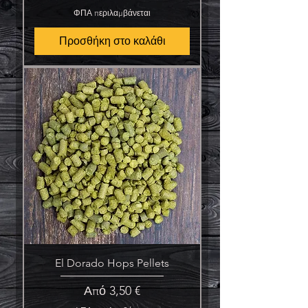
ΦΠΑ περιλαμβάνεται
Προσθήκη στο καλάθι
El Dorado Hops Pellets
Τιμή Έκπτωσης
Από
3,50 €