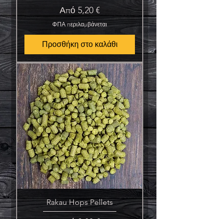
Τιμή Έκπτωσης
Από
5,20 €
ΦΠΑ περιλαμβάνεται
Προσθήκη στο καλάθι
Rakau Hops Pellets