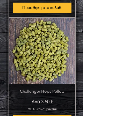
Προσθήκη στο καλάθι
Challenger Hops Pellets
Τιμή Έκπτωσης
Από
3,50 €
ΦΠΑ περιλαμβάνεται