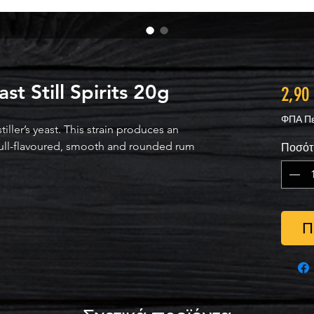
ast Still Spirits 20g
2,90
ΦΠΑ Πε
tiller’s yeast. This strain produces an
ull-flavoured, smooth and rounded rum
Ποσότ
Π