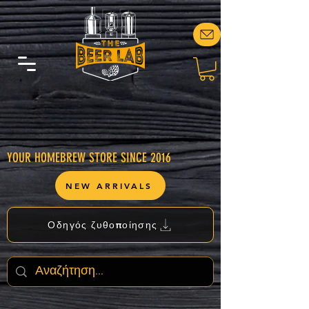
YOUR HOMEBREW STORE SINCE 2016
NEW ARRIVALS
Οδηγός ζυθοποίησης