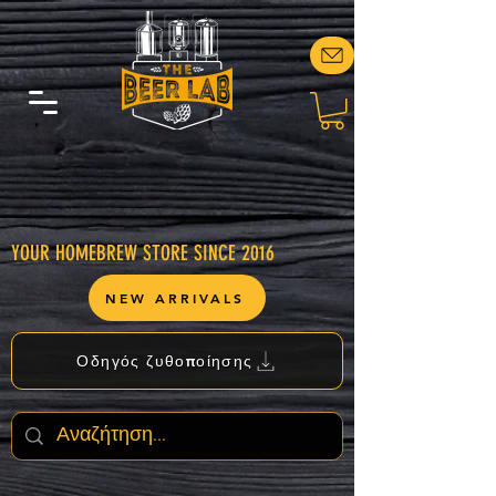
YOUR HOMEBREW STORE SINCE 2016
NEW ARRIVALS
Οδηγός ζυθοποίησης