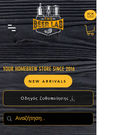
YOUR HOMEBREW STORE SINCE 2016
NEW ARRIVALS
Οδηγός ζυθοποίησης