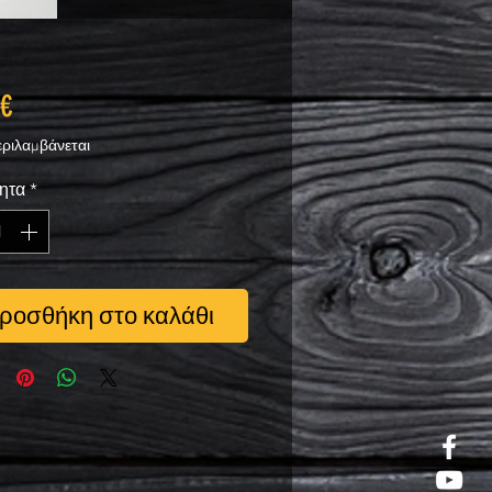
Τιμή
 €
ριλαμβάνεται
ητα
*
ροσθήκη στο καλάθι